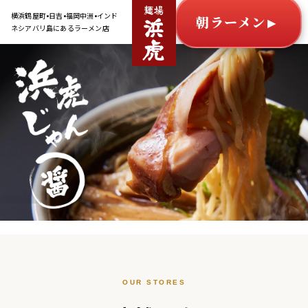
コ
横浜鶴屋町•日吉•福岡中洲•インド
朝ラーメン
ネシアバリ島にあるラーメン店
ン
テ
ン
ツ
に
ス
キ
ッ
プ
す
る
OUR STORES