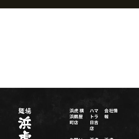
浜虎 横
ハマ
会社情
浜鶴屋
トラ
報
町店
日吉
店