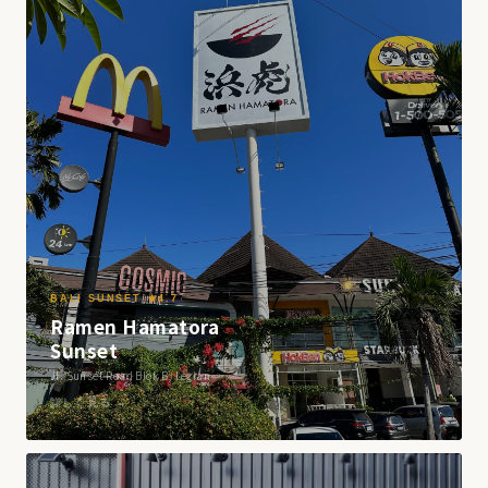
BALI SUNSET ★4.7
Ramen Hamatora
Sunset
Jl. Sunset Road Blok B, Legian
詳しく見る →