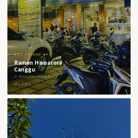
BALI CANGGU ★4.3
Ramen Hamatora
Canggu
Jl. Pantai Batu Bolong No.43
詳しく見る →