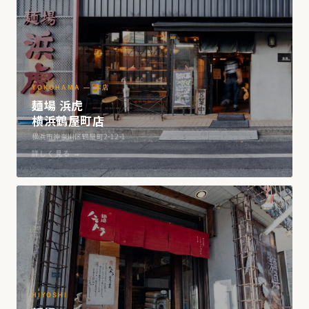
YOKOHAMA — 本店
麺場 浜虎
横浜鶴屋町店
横浜市神奈川区鶴屋町2-12-1
詳しく見る →
HIYOSHI